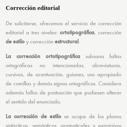
Corrección editorial
De solicitarse, ofrecemos el servicio de corrección
editorial a tres niveles:
ortotipográfica
, corrección
de estilo
y corrección
estructural
.
La corrección ortotipográfica
subsana faltas
ortográficas no intencionadas, abreviaturas,
cursivas, de acentuación, guiones, uso apropiado
de comillas y demás signos ortográficos. Considera
además fallos de puntuación que pudiesen alterar
el sentido del enunciado.
La corrección de estilo
se ocupa de los planos
sintácticos, semánticos, gramaticales y expresivos