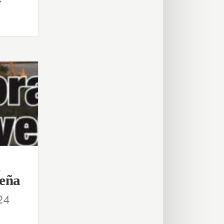
l
seña
24