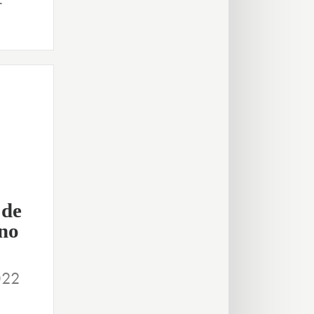
 de
no
022