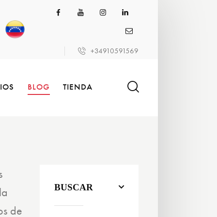
+34910591569
CIOS
BLOG
TIENDA
s
BUSCAR
la
os de