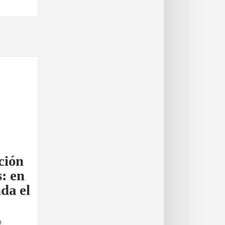
ción
s: en
da el
2