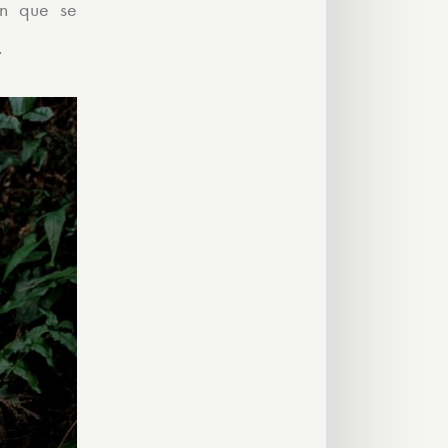
ión que se
.