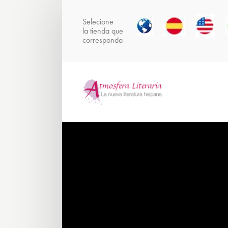
Selecione
la tienda que
corresponda