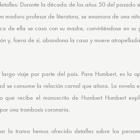
etalles: Durante la década de los años 50 del pasado si
n maduro profesor de literatura, se enamora de una ni
rca de ella se casa con su madre, convirtiéndose en su 
ón y, fuera de sí, abandona la casa y muere atropellad
n largo viaje por parte del país. Para Humbert, es la o
dad se consume la relación carnal que añora. La novela 
ogo que recibe el manuscrito de Humbert Humbert expl
 por una trombosis coronaria.
r la trama hemos ofrecido detalles sobre los persona