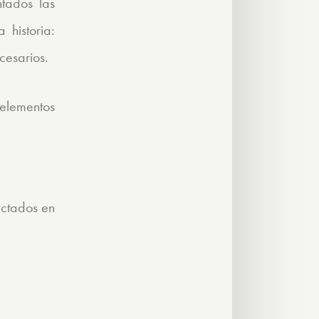
ntados las
 historia:
cesarios.
 elementos
ectados en