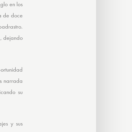
glo en los
ña de doce
padrastro.
a, dejando
portunidad
es narrada
icando su
jes y sus