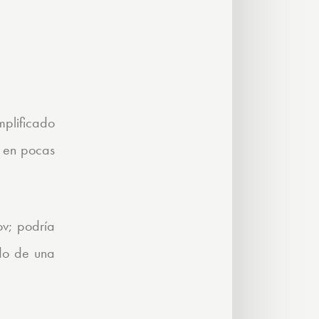
mplificado
s en pocas
ov; podría
do de una