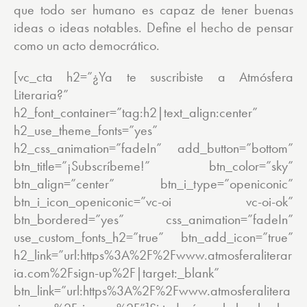
que todo ser humano es capaz de tener buenas
ideas o ideas notables. Define el hecho de pensar
como un acto democrático.
[vc_cta h2=”¿Ya te suscribiste a Atmósfera
Literaria?”
h2_font_container=”tag:h2|text_align:center”
h2_use_theme_fonts=”yes”
h2_css_animation=”fadeIn” add_button=”bottom”
btn_title=”¡Subscríbeme!” btn_color=”sky”
btn_align=”center” btn_i_type=”openiconic”
btn_i_icon_openiconic=”vc-oi vc-oi-ok”
btn_bordered=”yes” css_animation=”fadeIn”
use_custom_fonts_h2=”true” btn_add_icon=”true”
h2_link=”url:https%3A%2F%2Fwww.atmosferaliterar
ia.com%2Fsign-up%2F|target:_blank”
btn_link=”url:https%3A%2F%2Fwww.atmosferalitera